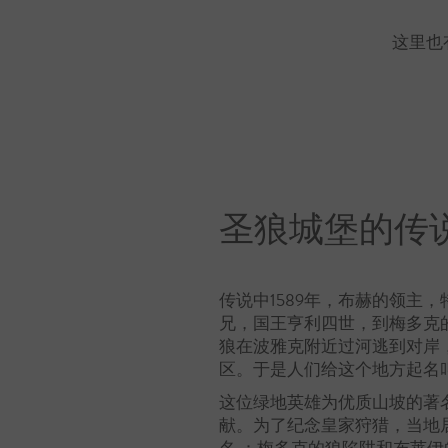
这里也
圣狼城堡的传
传说中1589年，布赫的领主
兄，国王亨利四世，到梅多克
狼在波雅克附近过河逃到对岸
区。于是人们给这个地方起名
这位绿地英雄为优质山坡的著
献。为了纪念皇家狩猎，当地