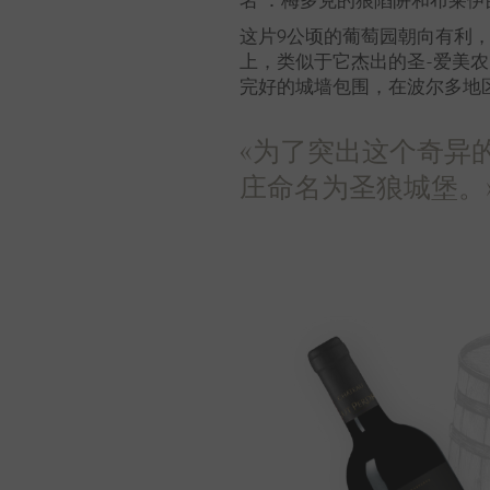
名 ：梅多克的狼陷阱和布莱伊
这片9公顷的葡萄园朝向有利
上，类似于它杰出的圣-爱美
完好的城墙包围，在波尔多地
«为了突出这个奇异
庄命名为圣狼城堡。