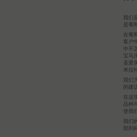
我们
是葡
在葡
客户
中不乏
宝马
圣爱
米拉
我们
的建
在这
品种
使我
我们
部到