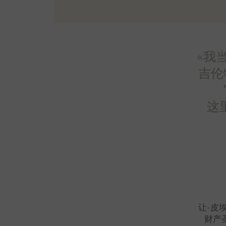
«我
吉伦
这
让-皮
财产