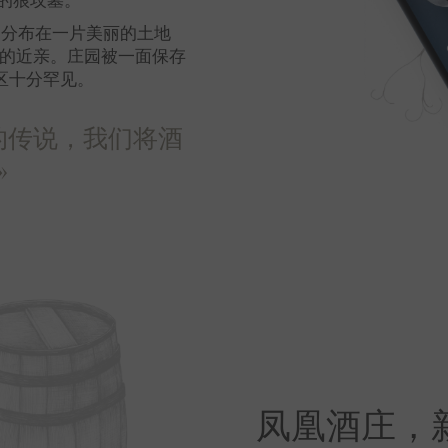
的狼坟墓。
，分布在一片美丽的土地
农的近亲。庄园被一面保存
区十分罕见。
的传说，我们将酒
»
凤凰酒庄，