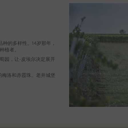
品种的多样性。14岁那年，
种植者。
萄园，让-皮埃尔决定展开
顷的梅洛和赤霞珠。老井城堡