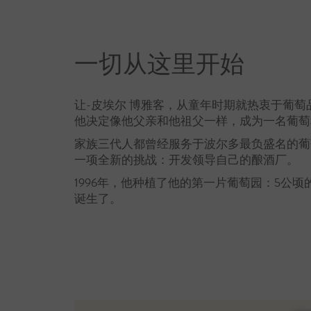
一切从这里开始
让-皮埃尔 博雅客，从童年时期就热衷于葡萄
他决定像他父亲和他祖父一样，成为一名葡萄
家族三代人都曾经服务于波尔多最负盛名的葡
一项全新的挑战：开发领导自己的酿酒厂。
1996年，他种植了他的第一片葡萄园：5公
诞生了。