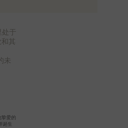
里处于
歌和其
。
的未
她挚爱的
样诞生