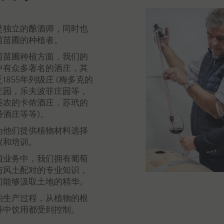
是独立的酿酒师，同时也
萄苗圃的种植者。
萄苗圃种植方面，我们的
中有众多著名的酒庄，其
1855年列级庄 (梅多克的
庄园，乐夫波菲庄园等，
美农的卡侬酒庄，苏玳的
特酒庄等等)。
为他们提供植物材料选择
议和培训。
项业务中，我们拥有葡萄
与风土配对的专业知识，
们能够汲取土地的精华。
的生产过程，从植物的根
杯中饮用都受到控制。