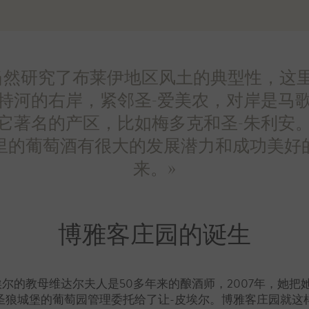
当然研究了布莱伊地区风土的典型性，这
特河的右岸，紧邻圣-爱美农，对岸是马
它著名的产区，比如梅多克和圣-朱利安
里的葡萄酒有很大的发展潜力和成功美好
来。»
博雅客庄园的诞生
埃尔的教母维达尔夫人是50多年来的酿酒师，2007年，她把
圣狼城堡的葡萄园管理委托给了让-皮埃尔。博雅客庄园就这