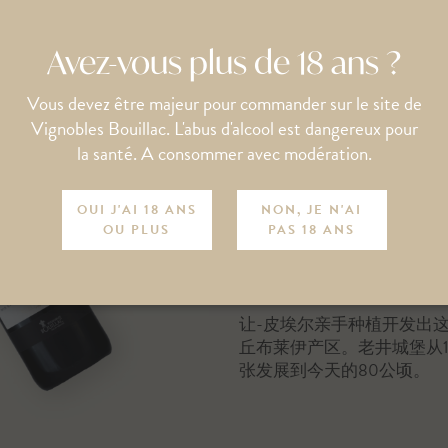
Avez-vous plus de 18 ans ?
老井城堡的
Vous devez être majeur pour commander sur le site de
Vignobles Bouillac. L'abus d'alcool est dangereux pour
la santé. A consommer avec modération.
这口井坐落在庄园的正中央
省北部地区的特色。它的背
OUI J'AI 18 ANS
NON, JE N'AI
纪。
OU PLUS
PAS 18 ANS
在老人们的印象中，这所大
争期间前往波尔多的德国人
渴。
让-皮埃尔亲手种植开发出
丘布莱伊产区。老井城堡从1
张发展到今天的80公顷。