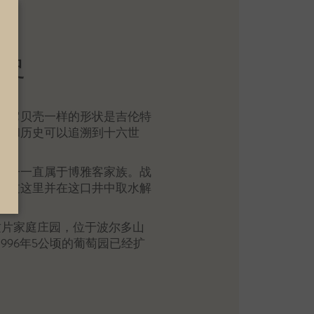
历史
，它贝壳一样的形状是吉伦特
景和历史可以追溯到十六世
房子一直属于博雅客家族。战
经过这里并在这口井中取水解
这片家庭庄园，位于波尔多山
996年5公顷的葡萄园已经扩