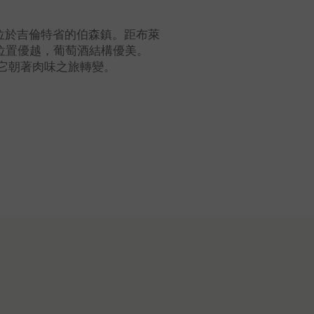
rias城堡位於吉倫特省的伯森鎮。距布萊
地理位置優越，葡萄酒結構優美。
它朝著肉味之旅轉變。