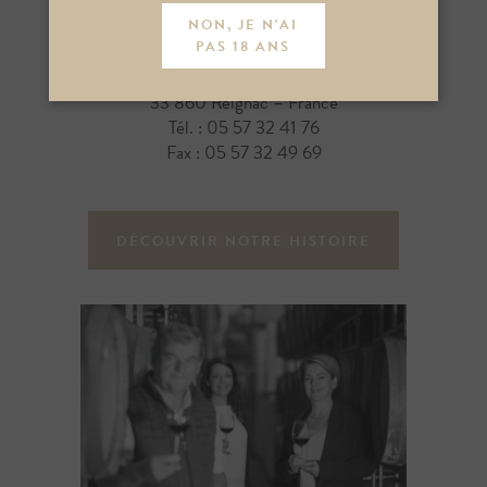
NON, JE N'AI
PAS 18 ANS
10, Réaud
33 860 Reignac – France
Tél. : 05 57 32 41 76
Fax : 05 57 32 49 69
DÉCOUVRIR NOTRE HISTOIRE