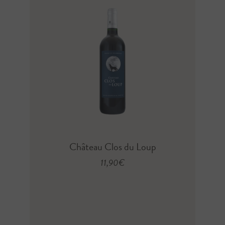
 100% Petit
Château Clos du Loup
Fre
ot
11,90
€
€