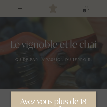
0
Le vignoble et le chai
GUIDÉ PAR LA PASSION DU TERROIR.
Avez-vous plus de 18
La signature Vignobles