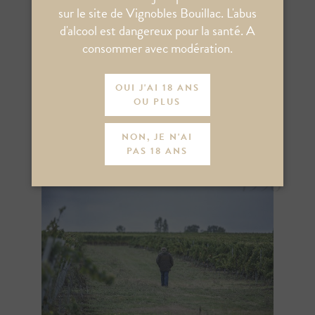
sur le site de Vignobles Bouillac. L'abus
让-皮埃尔 博雅客，从童年时期就热衷于葡
d'alcool est dangereux pour la santé. A
萄品种的多样性。14岁那年，他决定像他父
consommer avec modération.
亲和他祖父一样，成为一名葡萄种植者。
家族三代人都曾经服务于波尔多最负盛名的
OUI J'AI 18 ANS
葡萄园，让-皮埃尔决定展开一项全新的挑
OU PLUS
战：开发领导自己的酿酒厂。
1996年，他种植了他的第一片葡萄园：5公
NON, JE N'AI
PAS 18 ANS
顷的梅洛和赤霞珠。老井城堡诞生了。
1996