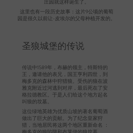
庄园就这样诞生了。
这里也有一段历史故事：这片9公顷的葡萄
园是很久以前让-皮埃尔的父母种植开发的。
圣狼城堡的传说
传说中1589年，布赫的领主，特斯特的
王，邀请他的表兄，国王亨利四世，到
梅多克的森林中狩猎狼。受伤的狼在波
雅克附近过河逃到对岸，最后死在了安
格拉德教区。于是人们给这个地方起名
叫狼的坟墓。
这位绿地英雄为优质山坡的著名葡萄酒
做出了巨大的贡献。为了纪念皇家狩
猎，当地居民将这两个地区重新命名 ：
梅多克的狼陷阱和布莱伊的狼坟墓。