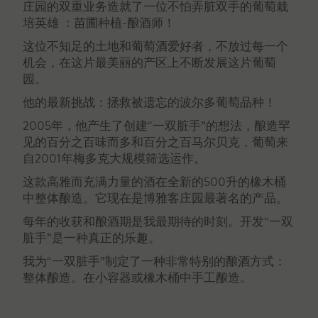
庄园的双重业务造就了一位不怕弄脏双手的葡萄栽
培英雄 ：苗圃种植-酿酒师！
这位不知足的土地和葡萄酒爱好者，不放过每一个
机会，在这片最美丽的产区上不断发展这片葡萄
园。
他的最新挑战：拯救被遗忘的波尔多葡萄品种！
2005年，他产生了创建“一双脏手”的想法，酿造罕
见的百分之百味而多和百分之百马尔贝克，葡萄来
自2001年梅多克大规模筛选运作。
这款高雅而充满力量的酒在全新的500升的橡木桶
中整体酿造。它现在是博雅客庄园最著名的产品。
每年的收获和酿酒期是我最期待的时刻。开发“一双
脏手”是一种真正的乐趣。
我为“一双脏手”制定了一种非常特别的酿酒方式：
整体酿造。在小容器或橡木桶中手工酿造。