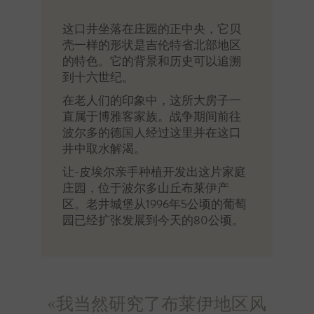
这口井坐落在庄园的正中央，它贝
壳一样的形状是吉伦特省北部地区
的特色。它的背景和历史可以追溯
到十六世纪。
在老人们的印象中，这所大房子一
直属于博雅客家族。战争期间前往
波尔多的德国人经过这里并在这口
井中取水解渴。
让-皮埃尔亲手种植开发出这片家庭
庄园，位于波尔多山丘布莱伊产
区。老井城堡从1996年5公顷的葡萄
园已经扩张发展到今天的80公顷。
«我当然研究了布莱伊地区风