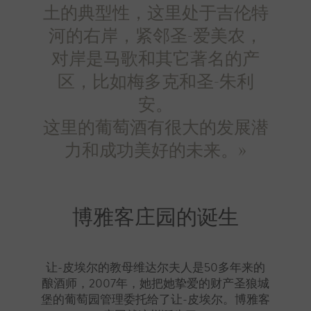
土的典型性，这里处于吉伦特
河的右岸，紧邻圣-爱美农，
对岸是马歌和其它著名的产
区，比如梅多克和圣-朱利
安。
这里的葡萄酒有很大的发展潜
力和成功美好的未来。»
博雅客庄园的诞生
让-皮埃尔的教母维达尔夫人是50多年来的
酿酒师，2007年，她把她挚爱的财产圣狼城
堡的葡萄园管理委托给了让-皮埃尔。博雅客