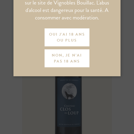
sur le site de Vignobles Bouillac. L'abus
d'alcool est dangereux pour la santé. A
consommer avec modération.
OUI J'AI 18 ANS
OU PLUS
NON, JE N'AI
PAS 18 ANS