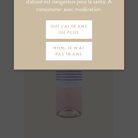
d'alcool est dangereux pour la santé. A
consommer avec modération.
OUI J'AI 18 ANS
OU PLUS
NON, JE N'AI
PAS 18 ANS